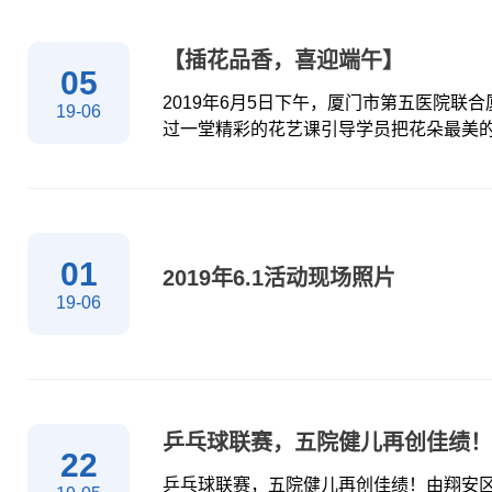
不仅根据老师制定食谱为孩子们提供午餐
心，保证孩子吃的开心，家长放心。结合
【插花品香，喜迎端午】
本阅读、科学实验、故事分享等多种课程
05
乐趣让孩子们学习中寓教于乐；小朋友们
2019年6月5日下午，厦门市第五医院联
19-06
过一堂精彩的花艺课引导学员把花朵最美
到插花艺术的乐趣，也寓意着美好的祝愿
01
2019年6.1活动现场照片
19-06
乒乓球联赛，五院健儿再创佳绩！
22
乒乓球联赛，五院健儿再创佳绩！由翔安