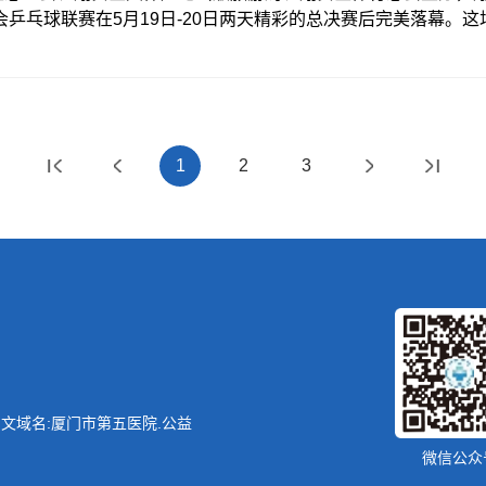
会乒乓球联赛在5月19日-20日两天精彩的总决赛后完美落幕。
的最大规模全民乒乓球赛，共吸引了翔安区机关企事业单位基层工
个多月的层层选拔，我院乒乓球健将：吴心虹、贺新艳、蒋成敏
球高手进入总决赛。在决赛中一较高低，带来了一场全民健身乒
个人单打总决赛五院贺新艳、吴心虹分别荣获单打第三名、第五
贺！本次比赛可以看到，不少参赛职工都沉浸在运动的乐趣中，
1
2
3
新朋友，在相互切磋球技中，更是感受
文域名:厦门市第五医院.公益
微信公众