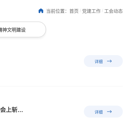
/
/
当前位置：
首页
党建工作
工会动态
精神文明建设
详细
挥拍逐梦健跑同行 强体凝心医路同行 | 厦门市第五医院在2026年翔安区全民健身运动会上斩获佳绩
详细