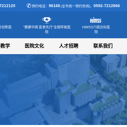
7212120
96166
0592-7212666
预约电话：
(全市统一预约热线)、
务创新医
“健康中国 医者先行”全国样板医
HIMSS六级达标医
院
院
研教学
医院文化
人才招聘
联系我们