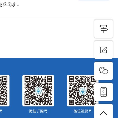
这场乒乓球联
会以及全区
分别青年组和
乓球热。经
名好成绩。
他们纷纷表
号
微信订阅号
微信视频号