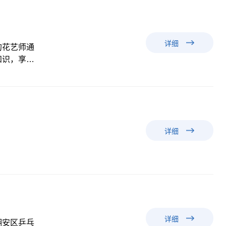
合理的点
构游戏、绘
不同的学习
详细
的花艺师通
知识，享受
详细
详细
翔安区乒乓