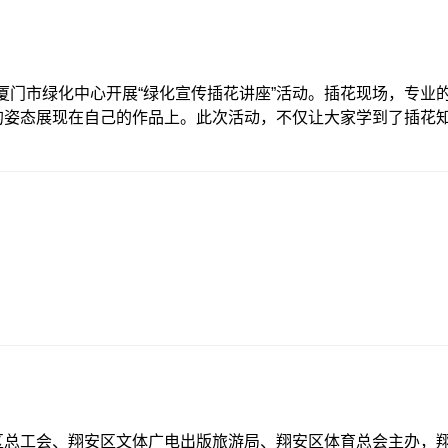
，还在上午和下午的时间分别提供酸奶、水果、糕点等搭配科学
医院实际情况，在辅导功课的同时，开设钢琴课、国学古诗、建
，丰富办班内容打造不一样的暑期时光。每一天都让孩子们体验
在医院的暑托班里结识了不少新朋友，每一天都能和
合厦门市绿化中心开展“绿化宣传插花讲座”活动。插花现场，专业
的姿态展现在自己的作品上。此次活动，不仅让大家学到了插花
和对美好事物的追求，展现了人文五院的风采。
区总工会、翔安区文体广电出版旅游局、翔安区体育总会主办，