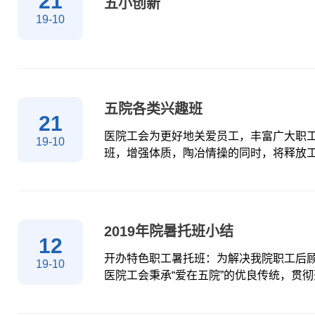
21
五小创新
19-10
五院各类兴趣班
21
医院工会为更好地关爱员工，丰富广大职
19-10
班，增强体质，陶冶情操的同时，将释放
了不少趣味。全院职工随到随学，天天开
在2014年就已开办，目前由专业科班出
心指导，享受到了弹奏钢琴的乐趣。一架
悠扬的乐曲，正象征着一份份爱心，在院
2019年院暑托班小结
的音色优美，音域宽广、演奏技巧丰富，
12
的，我院特聘请在此领域有相当权威的叶
开办特色职工暑托班：为解决我院职工后
19-10
医院工会秉承“爱在五院”的优良传统，贯
于推动解决女职工后顾之忧的工作部署》
期精心策划与周密安排，与有办学资质的