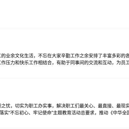
工的业余文化生活，不忘在大家辛勤工作之余安排了丰富多彩的
工作压力和快乐工作相结合，有助于同事间的交流和互动，为员
班咯（除周六）！瞧瞧各类兴趣班的风彩。钢琴兴趣班：五院钢
身的五院员工凌欣智担任钢琴班的授课老师。开班以来，不少人通
钢琴传递了五院人的医者仁爱之心，实现着五院一家的理念和承
里悄然传递和绽放。古筝兴趣班：古筝是中国非常古老的汉民族
具有相当的表现力。作为一种并不那么容易学成的乐器，单靠自
彬凡老师，给予大家正确的指导。学习古筝，能陶冶情
顾之忧，切实为职工办实事，解决职工们最关心、最直接、最现
彻落实“不忘初心、牢记使命”主题教育活动总要求，推动《中华全
。贴心的五院在黄继义院长等领导班子的筹划下方方面面考虑周
教育机构合作，聘请专业教师；为每一个孩子购买办理保险；医