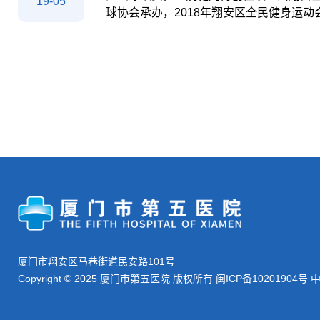
19-05
球协会承办，2018年翔安区全民健身运动
赛自今年4月初启动，是翔安区首次举行
112个村居的乒乓球爱好者参加，经过一
中年组，参加由各个赛区选拔上来的乒乓
过两天激烈角逐，而激烈的比赛，角逐出
再次刷新五院女子乒乓球赛历史，可喜可
示，通过比赛认识到很多拥有共同兴趣的
厦门市翔安区马巷街道民安路101号
Copyright © 2025 厦门市第五医院 版权所有
闽ICP备10201904号
中