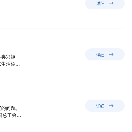
详细
详细
各类兴趣
工生活添加
琴兴趣班早
过小凌的耐
诺；一段段
弦乐。古筝
学是很困难
详细
实的问题。
国总工会关
全，通过前
院职工食堂