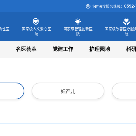
0592-
小时医疗服务热线：
合性医
国家级人文爱心医
国家级管理创新医
国家级改善医疗服
院
院
院
名医荟萃
党建工作
护理园地
科
妇产儿