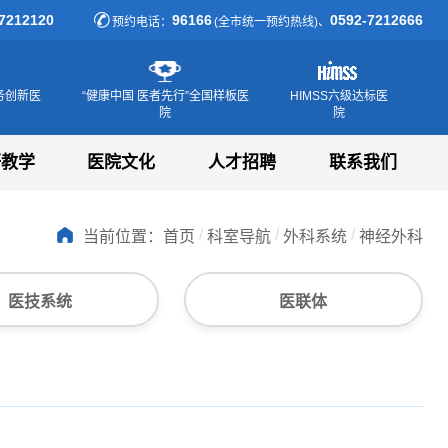
7212120
96166
0592-7212666
预约电话：
(全市统一预约热线)、
务创新医
“健康中国 医者先行”全国样板医
HIMSS六级达标医
院
院
研教学
医院文化
人才招聘
联系我们
/
/
/
当前位置：
首页
科室导航
外科系统
神经外科
医技系统
医联体