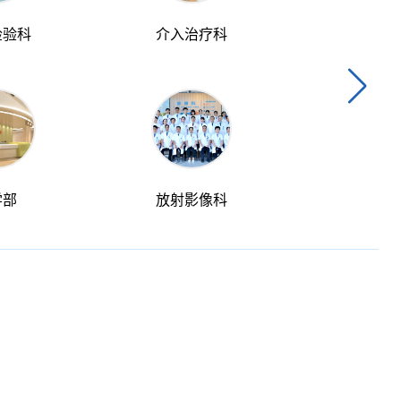
检验科
介入治疗科
消化内
学部
放射影像科
核医