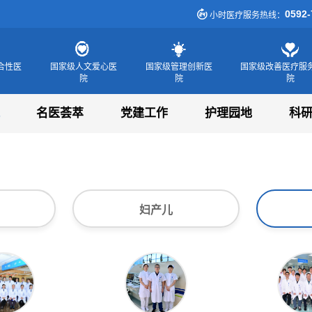
0592-
小时医疗服务热线：
合性医
国家级人文爱心医
国家级管理创新医
国家级改善医疗服
院
院
院
名医荟萃
党建工作
护理园地
科
妇产儿