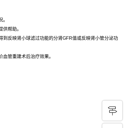
况。
提供帮助。
得到反映肾小球滤过功能的分肾GFR值或反映肾小管分泌功
价血管重建术后治疗效果。
。