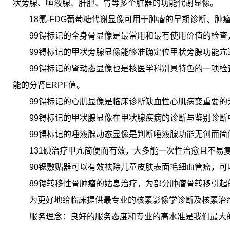
状旁腺、唾液腺、肝胆、胃等多个脏器的功能代谢显像。
18氟-FDG葡萄糖代谢显像可用于肿瘤的早期诊断、
99锝标记的全身骨显像是最常用和最有使用价值的检
99锝标记的甲状旁腺显像能够准确定位甲状旁腺功能
99锝标记的肾动态显像也是核医学科别具特色的一项
能的分肾ERPF值。
99锝标记的心肌显像是临床诊断缺血性心肌病变重要
99锝标记的甲状腺显像在甲状腺疾病的诊断与鉴别诊断
99锝标记的唾液腺动态显像是判断唾液腺功能无创而
131碘治疗甲亢简便而有效，大多能一次性治愈且不易
90锶敷贴器可以有效祛除儿童皮肤表面毛细血管瘤，
89锶转移性骨肿瘤的姑息治疗，为部分肿瘤骨转移引起
为更好地给临床提供最专业的核素影像学诊断及核素治
服务理念：良好的服务态度和专业的高水准是我们最大