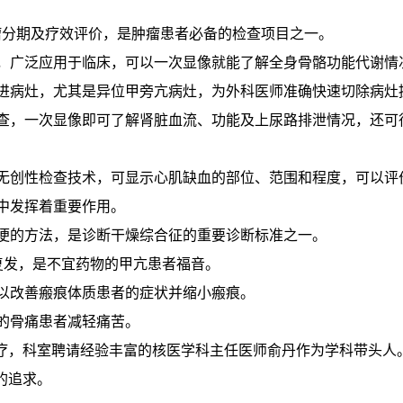
肿瘤分期及疗效评价，是肿瘤患者必备的检查项目之一。
查，广泛应用于临床，可以一次显像就能了解全身骨骼功能代谢情
亢进病灶，尤其是异位甲旁亢病灶，为外科医师准确快速切除病灶
检查，一次显像即可了解肾脏血流、功能及上尿路排泄情况，还可
的无创性检查技术，可显示心肌缺血的部位、范围和程度，可以评
中发挥着重要作用。
简便的方法，是诊断干燥综合征的重要诊断标准之一。
复发，是不宜药物的甲亢患者福音。
可以改善瘢痕体质患者的症状并缩小瘢痕。
的骨痛患者减轻痛苦。
疗，科室聘请经验丰富的核医学科主任医师俞丹作为学科带头人
的追求。