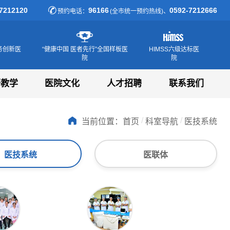
7212120
96166
0592-7212666
预约电话：
(全市统一预约热线)、
务创新医
“健康中国 医者先行”全国样板医
HIMSS六级达标医
院
院
研教学
医院文化
人才招聘
联系我们
/
/
当前位置：
首页
科室导航
医技系统
医技系统
医联体