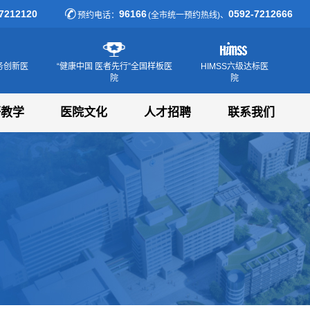
7212120
96166
0592-7212666
预约电话：
(全市统一预约热线)、
务创新医
“健康中国 医者先行”全国样板医
HIMSS六级达标医
院
院
研教学
医院文化
人才招聘
联系我们