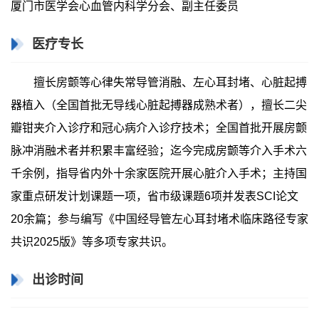
厦门市医学会心血管内科学分会、副主任委员
医疗专长
擅长房颤等心律失常导管消融、左心耳封堵、心脏起搏
器植入（全国首批无导线心脏起搏器成熟术者），擅长二尖
瓣钳夹介入诊疗和冠心病介入诊疗技术；全国首批开展房颤
脉冲消融术者并积累丰富经验；迄今完成房颤等介入手术六
千余例，指导省内外十余家医院开展心脏介入手术；主持国
家重点研发计划课题一项，省市级课题6项并发表SCI论文
20余篇；参与编写《中国经导管左心耳封堵术临床路径专家
共识2025版》等多项专家共识。
出诊时间