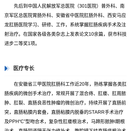
先后到中国人民解放军总医院（301医院）普外科、南
京军区总医院胃肠外科、安徽省中医院肛肠外科、西安马应
龙肛肠医院学习、研修、工作，系统掌握肛肠疾病手术及注
射治疗。在国家各级各类杂志上发表论文10余篇，获市科技
进步二等奖1项。
医疗专长
在安徽省三甲医院肛肠科工作近20年，熟练掌握各类肛
肠疾病的微创手术治疗，常规开展了混合痔、肛瘘、肛周脓
肿、肛裂、直肠良恶性肿瘤的微创治疗，持续开展了直肠前
突，直肠粘膜内套叠，直肠粘膜内脱垂的STARR手术治疗
及PPH“C”型吻合术，复杂性肛瘘根治术，马蹄形脓肿I期根
治术，直肠阴道隔无张力修补术，腹腔镜下结直肠癌根治术